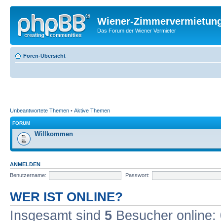
Wiener-Zimmervermietun
Das Forum der Wiener Vermieter
Foren-Übersicht
Unbeantwortete Themen
•
Aktive Themen
FORUM
Willkommen
ANMELDEN
Benutzername:
Passwort:
WER IST ONLINE?
Insgesamt sind
5
Besucher online: 0