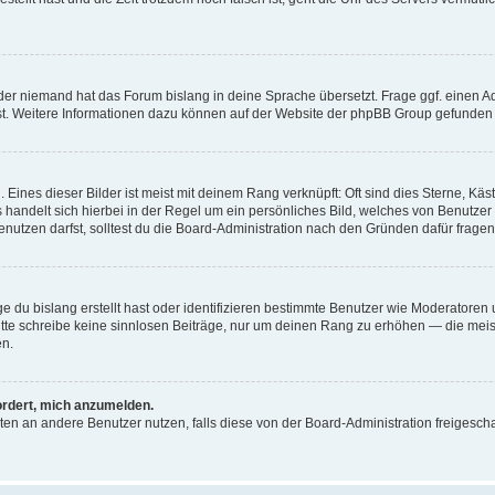
der niemand hat das Forum bislang in deine Sprache übersetzt. Frage ggf. einen Adm
est. Weitere Informationen dazu können auf der Website der phpBB Group gefunden
Eines dieser Bilder ist meist mit deinem Rang verknüpft: Oft sind dies Sterne, Kä
s handelt sich hierbei in der Regel um ein persönliches Bild, welches von Benutzer
utzen darfst, solltest du die Board-Administration nach den Gründen dafür fragen
e du bislang erstellt hast oder identifizieren bestimmte Benutzer wie Moderatore
 Bitte schreibe keine sinnlosen Beiträge, nur um deinen Rang zu erhöhen — die mei
en.
ordert, mich anzumelden.
ichten an andere Benutzer nutzen, falls diese von der Board-Administration freige