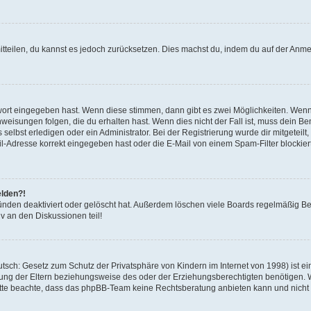
mitteilen, du kannst es jedoch zurücksetzen. Dies machst du, indem du auf der Anm
swort eingegeben hast. Wenn diese stimmen, dann gibt es zwei Möglichkeiten. Wen
eisungen folgen, die du erhalten hast. Wenn dies nicht der Fall ist, muss dein Ben
lbst erledigen oder ein Administrator. Bei der Registrierung wurde dir mitgeteilt, 
-Adresse korrekt eingegeben hast oder die E-Mail von einem Spam-Filter blockiert
elden?!
nden deaktiviert oder gelöscht hat. Außerdem löschen viele Boards regelmäßig Ben
v an den Diskussionen teil!
sch: Gesetz zum Schutz der Privatsphäre von Kindern im Internet von 1998) ist ei
ng der Eltern beziehungsweise des oder der Erziehungsberechtigten benötigen. Wenn
. Bitte beachte, dass das phpBB-Team keine Rechtsberatung anbieten kann und nicht d