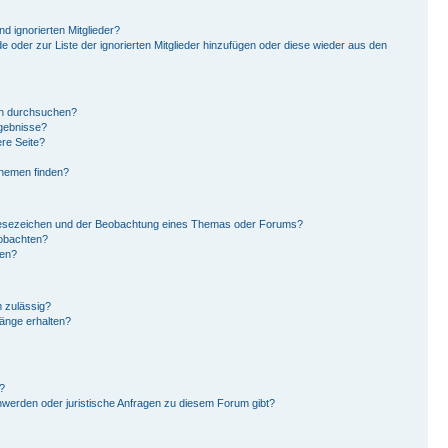
d ignorierten Mitglieder?
de oder zur Liste der ignorierten Mitglieder hinzufügen oder diese wieder aus den
en durchsuchen?
rgebnisse?
re Seite?
Themen finden?
Lesezeichen und der Beobachtung eines Themas oder Forums?
eobachten?
gen?
 zulässig?
hänge erhalten?
?
hwerden oder juristische Anfragen zu diesem Forum gibt?