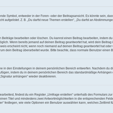
e Symbol, entweder in der Foren- oder der Beitragsansicht. Es könnte sein, dass e
ht aufgelistet. Z. B. „Du darfst neue Themen erstellen“, „Du darfst an Abstimmung
n Beiträge bearbeiten oder löschen. Du kannst einen Beitrag bearbeiten, indem du
möglich. Wenn bereits jemand auf deinen Beitrag geantwortet hat, wird dein Beitra
nweis erscheint nicht, wenn noch niemand auf deinen Beitrag geantwortet hat oder 
 warum dein Beitrag überarbeitet wurde. Bitte beachte, dass normale Benutzer einen
e in den Einstellungen in deinem persönlichen Bereich entwerfen. Nachdem du die 
zufügen, indem du in deinem persönlichen Bereich das standardmäßige Anhängen d
 „Signatur anhängen“ wieder deaktivieren.
beitest, findest du ein Register „Umfrage erstellen“ unterhalb des Formulars zur 
t einen Titel und mindestens zwei Antwortmöglichkeiten in die entsprechenden Felde
r“ festlegen, wie viele Optionen ein Benutzer auswählen kann, welches Zeitlimit fü