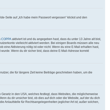
elde-Seite auf „Ich habe mein Passwort vergessen“ klickst und den
n
COPPA
aktiviert ist und du angegeben hast, dass du unter 13 Jahre alt bist,
utzerkonto vielleicht aktiviert werden. Bei einigen Boards müssen alle neu
ob eine Aktivierung nötig ist oder nicht. Wenn du eine E-Mail erhalten hast,
 wurde. Wenn du dir sicher bist, dass deine E-Mail-Adresse korrekt
utzer, die für längere Zeit keine Beiträge geschrieben haben, um die
n Gesetz in den USA, welches festlegt, dass Websites, die möglicherweise
 du dir unsicher bist, ob dies auf dich oder die Website, auf der du dich
ie Anlaufstelle für Rechtsangelegenheiten jeglicher Art ist; außer solchen,