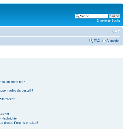
Erweiterte Suche
FAQ
Anmelden
ete ich ihnen bei?
pen farbig dargestellt?
Startseite?
hicken!
 Nachrichten!
ied dieses Forums erhalten!