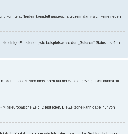
rung könnte außerdem komplett ausgeschaltet sein, damit sich keine neuen
n sie einige Funktionen, wie beispielsweise den „Gelesen“-Status – sofern
h“; der Link dazu wird meist oben auf der Seite angezeigt. Dort kannst du
(Mitteleuropäische Zeit, ...) festlegen. Die Zeitzone kann dabei nur von
ich falsch. Kontaktiere einen Administrator, damit er das Problem beheben