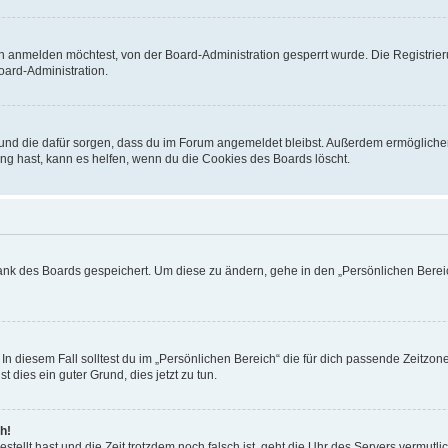
h anmelden möchtest, von der Board-Administration gesperrt wurde. Die Registrie
ard-Administration.
t und die dafür sorgen, dass du im Forum angemeldet bleibst. Außerdem ermögliche
ng hast, kann es helfen, wenn du die Cookies des Boards löscht.
bank des Boards gespeichert. Um diese zu ändern, gehe in den „Persönlichen Bereic
In diesem Fall solltest du im „Persönlichen Bereich“ die für dich passende Zeitzone 
t dies ein guter Grund, dies jetzt zu tun.
h!
estellt hast und die Zeit trotzdem noch falsch ist, geht die Uhr des Servers vermutl