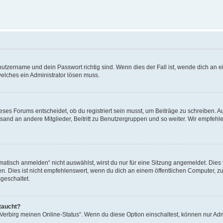
utzername und dein Passwort richtig sind. Wenn dies der Fall ist, wende dich an ei
welches ein Administrator lösen muss.
es Forums entscheidet, ob du registriert sein musst, um Beiträge zu schreiben. Auf j
sand an andere Mitglieder, Beitritt zu Benutzergruppen und so weiter. Wir empfehlen 
isch anmelden“ nicht auswählst, wirst du nur für eine Sitzung angemeldet. Dies 
Dies ist nicht empfehlenswert, wenn du dich an einem öffentlichen Computer, zum 
geschaltet.
taucht?
 „Verbirg meinen Online-Status“. Wenn du diese Option einschaltest, können nur Ad