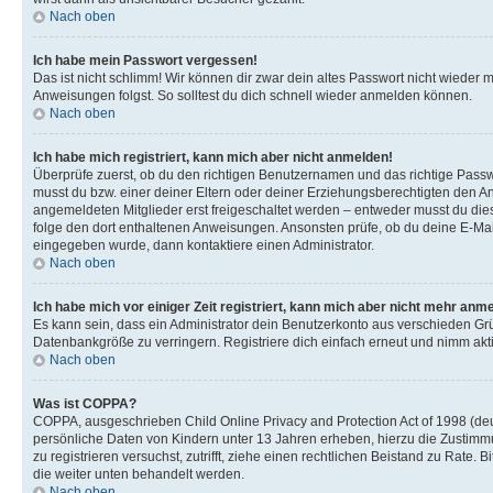
Nach oben
Ich habe mein Passwort vergessen!
Das ist nicht schlimm! Wir können dir zwar dein altes Passwort nicht wieder 
Anweisungen folgst. So solltest du dich schnell wieder anmelden können.
Nach oben
Ich habe mich registriert, kann mich aber nicht anmelden!
Überprüfe zuerst, ob du den richtigen Benutzernamen und das richtige Pas
musst du bzw. einer deiner Eltern oder deiner Erziehungsberechtigten den Anw
angemeldeten Mitglieder erst freigeschaltet werden – entweder musst du dies se
folge den dort enthaltenen Anweisungen. Ansonsten prüfe, ob du deine E-Mail
eingegeben wurde, dann kontaktiere einen Administrator.
Nach oben
Ich habe mich vor einiger Zeit registriert, kann mich aber nicht mehr anm
Es kann sein, dass ein Administrator dein Benutzerkonto aus verschieden Grü
Datenbankgröße zu verringern. Registriere dich einfach erneut und nimm akti
Nach oben
Was ist COPPA?
COPPA, ausgeschrieben Child Online Privacy and Protection Act of 1998 (deut
persönliche Daten von Kindern unter 13 Jahren erheben, hierzu die Zustimmu
zu registrieren versuchst, zutrifft, ziehe einen rechtlichen Beistand zu Rate
die weiter unten behandelt werden.
Nach oben